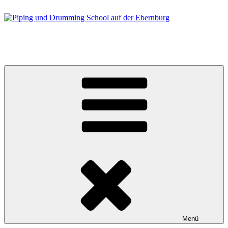
Zum
Inhalt
springen
Piping und Drumming School auf der Ebernburg
Dienstag, 18. bis Sonntag, 23. August 2026
Menü