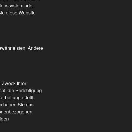
triebssystem oder
Sie diese Website
gewährleisten. Andere
d Zweck Ihrer
t, die Berichtigung
rbeitung erteilt
em haben Sie das
rsonenbezogenen
digen