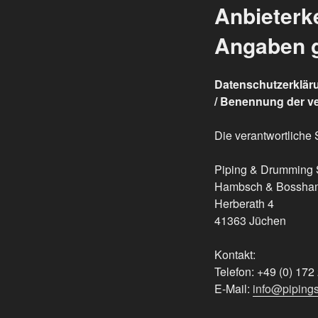
Anbieterk
Angaben 
Datenschutzerklär
/
Benennung der ver
Die verantwortliche S
Piping & Drumming 
Hambsch & Bossha
Herberath 4
41363 Jüchen
Kontakt:
Telefon: +49 (0) 17
E-Mail:
info@piping