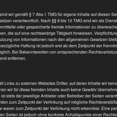
sind wir gemäß § 7 Abs.1 TMG für eigene Inhalte auf diesen Se
etzen verantwortlich. Nach §§ 8 bis 10 TMG sind wir als Diens
übermittelte oder gespeicherte fremde Informationen zu überwac
n, die auf eine rechtswidrige Tätigkeit hinweisen. Verpflichtu
utzung von Informationen nach den allgemeinen Gesetzen blei
bezügliche Haftung ist jedoch erst ab dem Zeitpunkt der Kenntn
öglich. Bei Bekanntwerden von entsprechenden Rechtsverletzu
end entfernen.
t Links zu externen Websites Dritter, auf deren Inhalte wir kein
en wir für diese fremden Inhalte auch keine Gewähr übernehmen
 ist stets der jeweilige Anbieter oder Betreiber der Seiten verant
rden zum Zeitpunkt der Verlinkung auf mögliche Rechtsverstöße
e waren zum Zeitpunkt der Verlinkung nicht erkennbar. Eine pe
kten Seiten ist jedoch ohne konkrete Anhaltspunkte einer Rechts