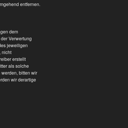
umgehend entfernen.
iegen dem
t der Verwertung
des jeweiligen
 nicht
iber erstellt
tter als solche
werden, bitten wir
den wir derartige