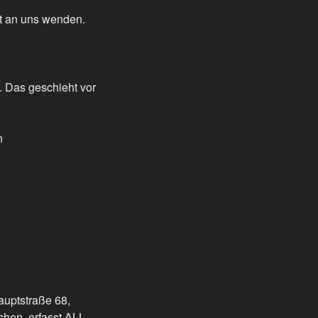
t an uns wenden.
. Das geschieht vor
n
uptstraße 68,
hen, erfasst ALL-