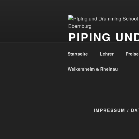
Zum
Inhalt
springen
PIPING UN
EBERNBU
Startseite
Lehrer
Preise
Dienstag, 18. bis Sonntag, 23. 
Weikersheim & Rheinau
IMPRESSUM / D