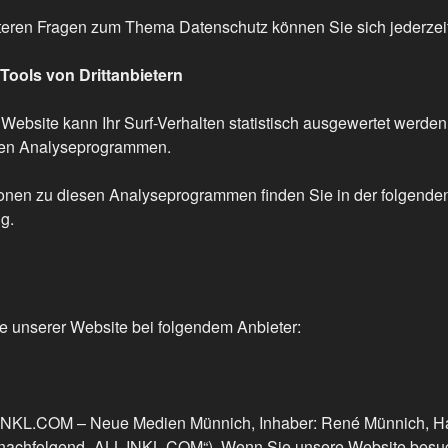
teren Fragen zum Thema Datenschutz können Sie sich jederzei
Tools von Drittanbietern
ebsite kann Ihr Surf-Verhalten statistisch ausgewertet werden
ten Analyseprogrammen.
tionen zu diesen Analyseprogrammen finden Sie in der folgende
g.
te unserer Website bei folgendem Anbieter:
L-INKL.COM – Neue Medien Münnich, Inhaber: René Münnich, Ha
(nachfolgend „ALL-INKL.COM“). Wenn Sie unsere Website besuc