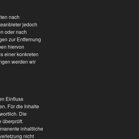
iten nach
teanbieter jedoch
hen oder nach
ngen zur Entfernung
ben hiervon
is einer konkreten
ngen werden wir
en Einfluss
. Für die Inhalte
wortlich. Die
 überprüft.
rmanente inhaltliche
verletzung nicht