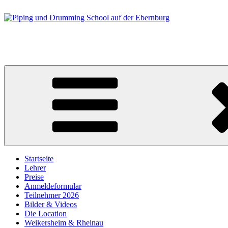
Zum
Inhalt
springen
Piping und Drumming School auf der Ebernburg
Dienstag, 18. bis Sonntag, 23. August 2026
Startseite
Lehrer
Preise
Anmeldeformular
Teilnehmer 2026
Bilder & Videos
Die Location
Weikersheim & Rheinau