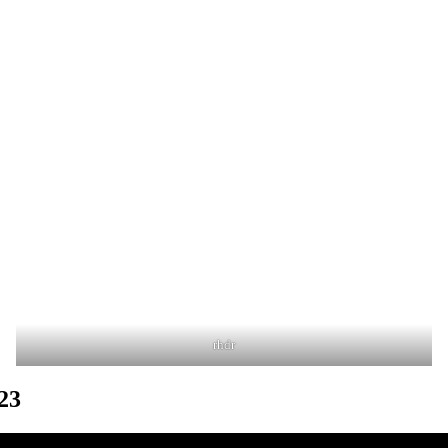
rhdr
23